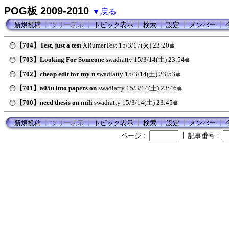
POG板 2009-2010
▼戻る
新規投稿
┃
ツリー表示
┃
トピック表示
┃
検索
┃
設定
┃
メンバー
┃
【704】Test, just a test
XRumerTest
15/3/17(火) 23:20
【703】Looking For Someone
swadiatty
15/3/14(土) 23:54
【702】cheap edit for my n
swadiatty
15/3/14(土) 23:53
【701】a05u into papers on
swadiatty
15/3/14(土) 23:46
【700】need thesis on mili
swadiatty
15/3/14(土) 23:45
新規投稿
┃
ツリー表示
┃
トピック表示
┃
検索
┃
設定
┃
メンバー
┃
┃
ページ：
記事番号：