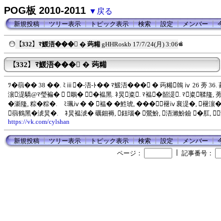
POG板 2010-2011
▼戻る
新規投稿
┃
ツリー表示
┃
トピック表示
┃
検索
┃
設定
┃
メンバー
┃
【332】ﾏ鰀浯��� � 蒟糒
gHHRoskb
17/7/24(月) 3:06
【332】ﾏ鰀浯��� � 蒟糒
ﾂ�蒻�� 38 ��. ﾐⅲ�-浯-ﾄ�� ﾏ鰀浯��� � 蒟糒鵫 ⅳ 26 蒡 36.
濵湜驕@ﾏ瑩褊�  鵰� �褞黑. ﾈ炅粢. ﾏ褞�韶湜. ﾏ粢鞣隆, 
�澵隆, 粽�粽�. ﾐ珮ⅳ� � 褞� �鮏琥, ���褪ⅳ襄湜�, 褪濵�
蒻鶴黑�淲炅�. ﾈ炅褞淲� 礪鈿褥, 鈕瑙� 鶯魵, 浯瀨魵鐱 �肛, 
https://vk.com/cylshan
新規投稿
┃
ツリー表示
┃
トピック表示
┃
検索
┃
設定
┃
メンバー
┃
┃
ページ：
記事番号：