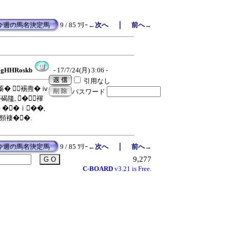
｜
今週の馬名決定馬
9 / 85 ﾂﾘｰ
←次へ
前へ→
gHHRoskb
- 17/7/24(月) 3:06 -
引用なし
 蓁� 裼燾� ⅳ
パスワード
蒡碣隆, �褌
 ��ⅰ��,
頸褄��.
｜
今週の馬名決定馬
9 / 85 ﾂﾘｰ
←次へ
前へ→
9,277
C-BOARD
v3.21 is Free.